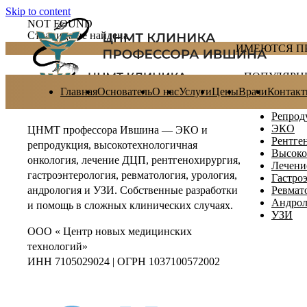
Skip to content
NOT FOUND
Страница не найдена
ИМЕЮТСЯ П
ПОПУЛЯРН
Главная
Основатель
О нас
Услуги
Цены
Врачи
Контак
Репрод
ЭКО
ЦНМТ профессора Ившина — ЭКО и
Рентге
репродукция, высокотехнологичная
Высоко
онкология, лечение ДЦП, рентгенохирургия,
Лечен
гастроэнтерология, ревматология, урология,
Гастро
Ревмат
андрология и УЗИ. Собственные разработки
Андрол
и помощь в сложных клинических случаях.
УЗИ
ООО « Центр новых медицинских
технологий»
ИНН 7105029024 | ОГРН 1037100572002